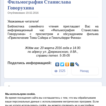
Фильмография Станислава
Говорухина
Опубликовано 19.02.2016
Уважаемые читатели!
Библиотека семейного чтения приглашает Вас на
информационный час «Фильмография Станислава
Говорухина» с просмотром и обсуждением фильма
«Приключение Тома Сойера и Гекельберри Финна»
Ждём вас 20 марта 2016 года в 14.00.
по адресу ул. Дзержинского, д.8А.,
справки потел. 5-35-05
Поделись информацией:
1525
Назад
Другие новости по теме:
Писатель. Сценарист. Актер
Мы используем cookie.
Кэтландия
Во время посещения сайта вы соглашаетесь с тем, что мы обрабатываем
Берегите Землю
ваши персональные данные с использованием метрических программ. Если
Кукла - желанница
вы не хотите использовать cookie, вы можете отключить их в настройках