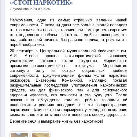
«СТОП НАРКОТИК»
Опубликовано 24.09.2025
Наркомания, одно из самых страшных явлений нашей
современности. С каждым днем все больше людей попадает
в страшные сети порока, стараясь при помощи него скрыться
от ежедневных проблем. Плата за подобные эксперименты
над собственной жизнью безгранично велика, а результаты
порой необратимы.
20 сентября в Центральной муниципальной библиотеке им.
А.И. Агеева прошел антинаркотический кинопоказ,
участниками которого стали студенты Мирнинского
промышленно-экономического техникума. Мероприятие
затронуло одну из острых социальных проблем
современности. Документальный фильм «Стоп наркотик»
режиссера Екатерины Кожакиной, наглядно показал
разрушительные последствия употребления наркотических
средств, как для физического, так и для психического
здоровья человека, его личности и его будущего. После
показа шло обсуждение фильма, ребята говорили об
опасностях и реалиях попадания в сети распространения
наркотиков. Такие встречи формируют у молодого поколения
сознательное и ответственное отношение к своему здоровью.
Берегите себя и выбирайте жизнь без наркотиков!